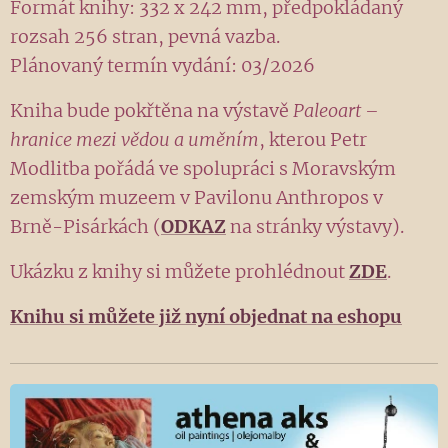
Formát knihy: 332 x 242 mm, předpokládaný
rozsah 256 stran, pevná vazba.
Plánovaný termín vydání: 03/2026
Kniha bude pokřtěna na výstavě
Paleoart –
hranice mezi vědou a uměním
, kterou Petr
Modlitba pořádá ve spolupráci s Moravským
zemským muzeem v Pavilonu Anthropos v
Brně-Pisárkách (
ODKAZ
na stránky výstavy).
Ukázku z knihy si můžete prohlédnout
ZDE
.
Knihu si můžete již nyní objednat na eshopu