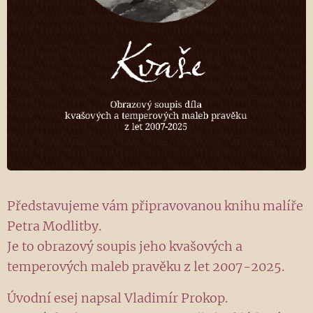
Představujeme vám připravovanou knihu malíře
Petra Modlitby.
Je to obrazový soupis jeho kvašových a
temperových maleb pravěku z let 2007-2025.
Úvodní esej napsal Vladimír Prokop.