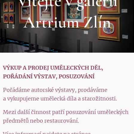
Vítejte v galerii
Artrium Zlín
VÝKUP A PRODEJ UMĚLECKÝCH DĚL,
POŘÁDÁNÍ VÝSTAV, POSUZOVÁNÍ
Pořádáme autorské výstavy, prodáváme
a vykupujeme umělecká díla a starožitnosti.
Mezi další činnost patří posuzování uměleckých
předmětů nebo restaurování.