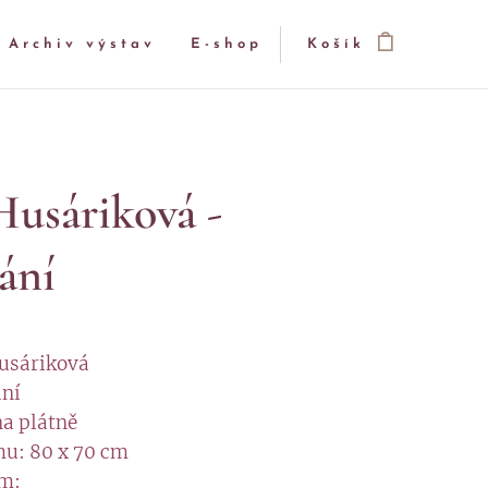
Archiv výstav
E-shop
Košík
Husáriková -
ání
Husáriková
ání
na plátně
mu: 80 x 70 cm
m: