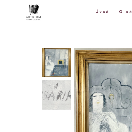
Úvod
O n