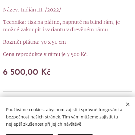
Název: Indián III. /2022/
Technika: tisk na plátno, napnuté na blind rám, je
možné zakoupit i variantu v dřevěném rámu
Rozměr plátna: 70 x 50 cm
Cena reprodukce v rámu je 7 500 Kč.
6 500,00
Kč
Artrium s. r. o., Holešovská 166, 763 16 Fryšták, IČ: 06052673,
DIČ: CZ06052673
Používáme cookies, abychom zajistili správné fungování a
bezpečnost našich stránek. Tím vám můžeme zajistit tu
Obchodní podmínky
a
Reklamační řád
Cookies
nejlepší zkušenost při jejich návštěvě.