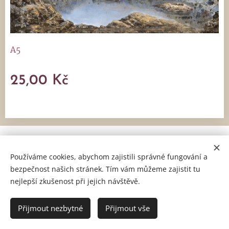
A5
25,00
Kč
Artrium s. r. o., Holešovská 166, 763 16 Fryšták, IČ: 06052673,
DIČ: CZ06052673
Používáme cookies, abychom zajistili správné fungování a
bezpečnost našich stránek. Tím vám můžeme zajistit tu
Obchodní podmínky
a
Reklamační řád
Cookies
nejlepší zkušenost při jejich návštěvě.
Přijmout nezbytné
Přijmout vše
DO KOŠÍKU