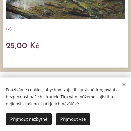
A5
25,00
Kč
Artrium s. r. o., Holešovská 166, 763 16 Fryšták, IČ: 06052673,
DIČ: CZ06052673
Používáme cookies, abychom zajistili správné fungování a
bezpečnost našich stránek. Tím vám můžeme zajistit tu
Obchodní podmínky
a
Reklamační řád
Cookies
nejlepší zkušenost při jejich návštěvě.
Přijmout nezbytné
Přijmout vše
DO KOŠÍKU