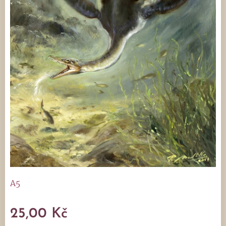
A5
25,00
Kč