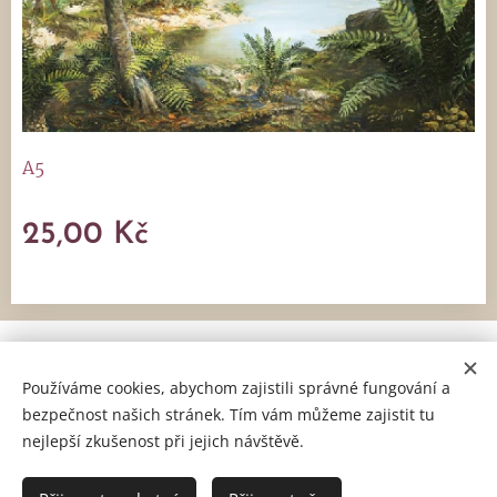
A5
25,00
Kč
Artrium s. r. o., Holešovská 166, 763 16 Fryšták, IČ: 06052673,
DIČ: CZ06052673
Používáme cookies, abychom zajistili správné fungování a
bezpečnost našich stránek. Tím vám můžeme zajistit tu
Obchodní podmínky
a
Reklamační řád
Cookies
nejlepší zkušenost při jejich návštěvě.