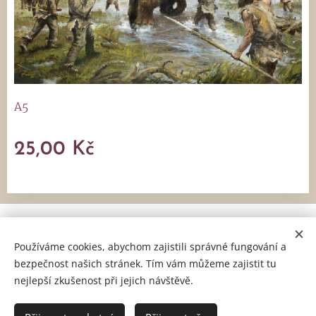
A5
25,00
Kč
Artrium s. r. o., Holešovská 166, 763 16 Fryšták, IČ: 06052673,
DIČ: CZ06052673
Používáme cookies, abychom zajistili správné fungování a
bezpečnost našich stránek. Tím vám můžeme zajistit tu
Obchodní podmínky
a
Reklamační řád
Cookies
nejlepší zkušenost při jejich návštěvě.